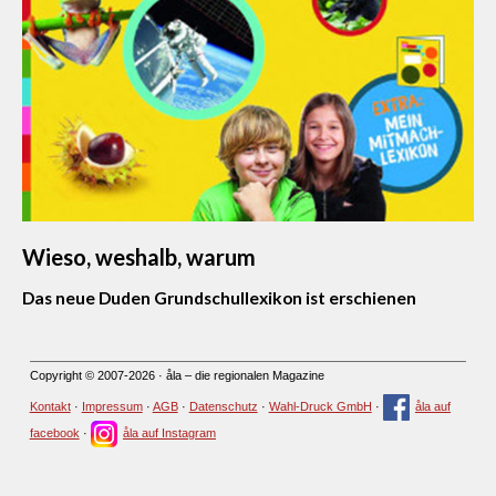
Wieso, weshalb, warum
Das neue Duden Grundschullexikon ist erschienen
Copyright © 2007-2026 · åla – die regionalen Magazine
Kontakt
·
Impressum
·
AGB
·
Datenschutz
·
Wahl-Druck GmbH
·
åla auf
facebook
·
åla auf Instagram