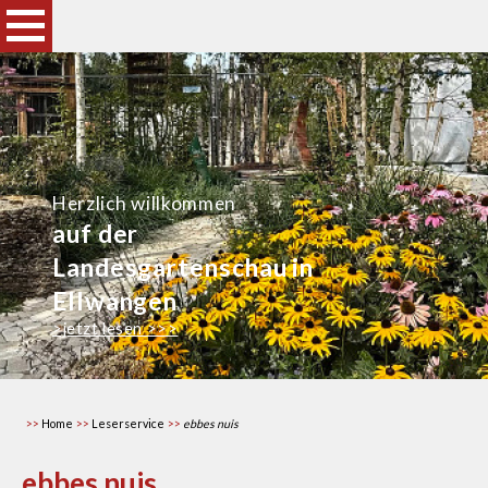
Herzlich willkommen
auf der
Landesgartenschau in
Ellwangen
>jetzt lesen >>>
Home
Leserservice
ebbes nuis
ebbes nuis